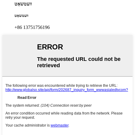
וועטשאַט
וועטשאַט
+86 13751756196