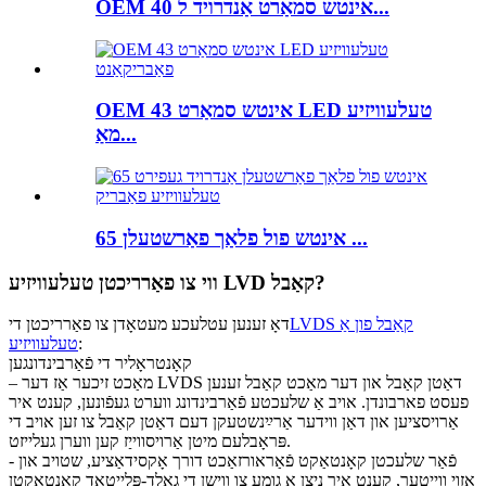
OEM 40 אינטש סמאַרט אַנדרויד ל...
OEM 43 אינטש סמאַרט LED טעלעוויזיע
מאַ...
65 אינטש פול פלאַך פאַרשטעלן ...
ווי צו פאַרריכטן טעלעוויזיע LVD קאַבל?
LVDS קאַבל פון אַ
דאָ זענען עטלעכע מעטאָדן צו פאַרריכטן די
:
טעלעוויזיע
קאָנטראָליר די פֿאַרבינדונגען
– מאַכט זיכער אַז דער LVDS דאַטן קאַבל און דער מאַכט קאַבל זענען
פעסט פארבונדן. אויב אַ שלעכטע פֿאַרבינדונג ווערט געפֿונען, קענט איר
אַרויסציען און דאַן ווידער אַרײַנשטעקן דעם דאַטן קאַבל צו זען אויב די
פּראָבלעם מיטן אַרויסווייַז קען ווערן געלייזט.
- פֿאַר שלעכטן קאָנטאַקט פֿאַראורזאַכט דורך אָקסידאַציע, שטויב און
אַזוי ווייטער, קענט איר ניצן אַ גומע צו ווישן די גאָלד-פּלייטאַד קאָנטאַקטן