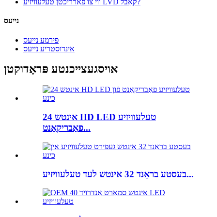
ווי צו פאַרריכטן טעלעוויזיע LVD קאַבל?
נייעס
פירמע נייעס
אינדוסטריע נייעס
אויסגעצייכנטע פּראָדוקטן
24 אינטש HD LED טעלעוויזיע
פאַבריקאַנט...
בעסטע בראַנד 32 אינטש לעד טעלעוויזיע...