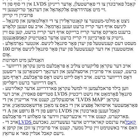
אין די סוף פון די LVDS קאַבל פארבונדן צו די פאַרשטעלן, אָדער רייניקן
זיי מיט אַנהידראָוס אַלקאָהאָל און דערנאָך טריקענען זיי.
פּרובירן די קרייזן
– ניצט אַ מולטי-מעטער צו קאָנטראָלירן צי די וואָולטאַזשן און סיגנאַל
ליניעס אויף דער קרייז ברעט זענען נאָרמאַל. אויב עס זענען קלאָרע
ברענט מאַרקס אָדער קרייז ברייקס אויף דער קרייז ברעט, קען עס זיין
נייטיק צו פאַרבייַטן די קרייז ברעט אָדער באַטייַטיק קאָמפּאָנענטן.
- מעסט דעם קעגנשטעל פון יעדן פּאָר סיגנאַל ליניעס. אונטער נאָרמאַלע
אומשטענדן איז דער קעגנשטעל פון יעדן פּאָר סיגנאַל ליניעס אַרום 100
אָום.
האַנדלען מיט חסרונות
– אויב דער עקראַן פליקערט צוליב אַ פּראָבלעם מיטן עקראַן דרייווער
ברעט, קענט איר פּרובירן אויסצולעשן און דערנאָך ריסטאַרטן צו ריסעטן
דאָס דרייווער ברעט. אויב דאָס לייזט נישט דאָס פּראָבלעם, דאַרף מען
דאָס דרייווער ברעט ריפּלייסן.
- ווען בילד פראבלעמען ווי למשל עקראַן פארדרייונג אדער קאלירטע
סטרייפּס פאסירן, אויב דער LVDS סיגנאַל פֿאָרמאַט איז נישט ריכטיק
אויסגעקליבן, קענט איר אריינגיין אין די "LVDS MAP" עקראַן
פּאַראַמעטער אויסוואל אָפּציע אין די באַס צו מאַכן אַדזשאַסטמאַנץ; אויב
די A גרופּע און B גרופּע פון ​​די LVDS קאַבל זענען פארבונדן אין
פארקערט, קענט איר זיי איבערקערן ווידער צו סאָלווע די פּראָבלעם.
LVDS קאַבל
איז ערנסט קאראדירט אדער געשעדיגט, נאכדעם
- אויב די
וואס איר באשטימט זיין טייל נומער, קענט איר פרובירן צו זוכן און קויפן א
נייעם קאבל אנליין פאר א ערזאַץ.