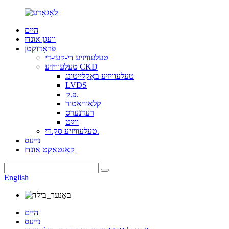
היים
וועגן אונדז
פּראָדוקטן
טעלעוויזיע די-קעי-די
טעלעוויזיע CKD
טעלעוויזיע באַקלייטונג
LVDS
פֿ.ק.
קלאַוויאַטור
רעדנערס
ווײַט
טעלעוויזיע סק.די.
נייעס
קאָנטאַקט אונדז
English
היים
נייעס