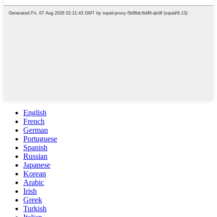
English
French
German
Portuguese
Spanish
Russian
Japanese
Korean
Arabic
Irish
Greek
Turkish